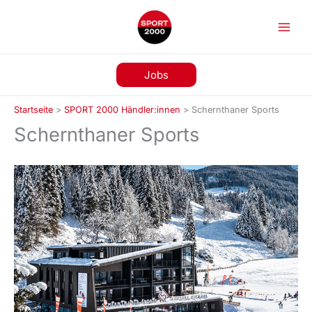
Zum
Inhalt
springen
Jobs
Startseite
>
SPORT 2000 Händler:innen
>
Schernthaner Sports
Schernthaner Sports